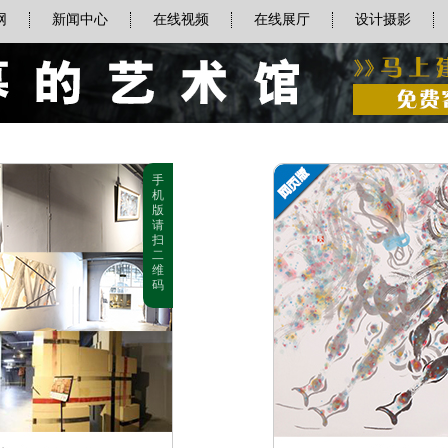
网
新闻中心
在线视频
在线展厅
设计摄影
手
机
版
请
扫
二
维
码