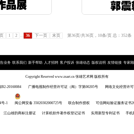
页
1
2
...
36
下一页
末页
第
36
页/共
36
页，
10
条/页 总：
352
条
告业务
|
联系我们
|
新手帮助
|
人才招聘
|
客户投诉
|
张雄动态
|
版权说明
|
友情链接
|
专家顾
Copyright Reserved www.zxart.cn 张雄艺术网 版权所有
20160084
广播电视制作经营许可证（闽）字第00205号
网络文化经营许可证:闽
4号-1
闽公网安备 35020302000725号
联合制作授权
可信网站验证服务证书20140
江山雄韵商标注册证
计算机软件著作权登记证书
实用新型专利证书
手机