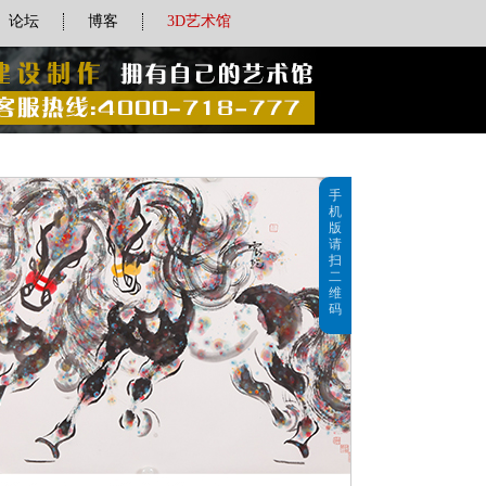
论坛
博客
3D艺术馆
手
机
版
请
扫
二
维
码