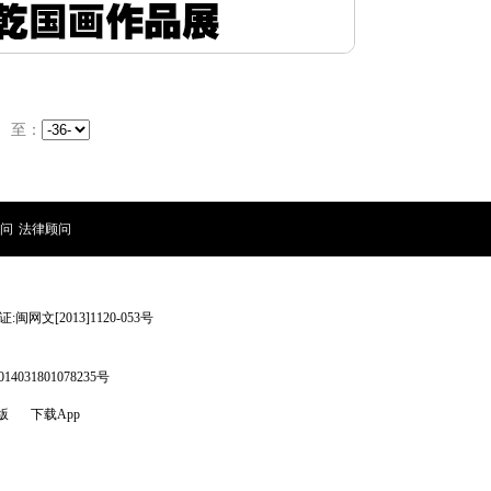
 至：
问
|
法律顾问
网文[2013]1120-053号
31801078235号
版
下载App