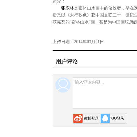
艺术探索大境界
简介：
张东林
是密体山水画中的佼佼者，早在20
后又以《太行秋色》获中国文联二十一世纪
师法天地 妙笔生
带一路战略
助残扬艺、爱
花——砌画艺术
获嘉奖的“密林山水”画，甚是为中国画坛所
想解读
心送春联
家 陈俐维
汤志义访谈
上传日期：
2014年03月21日
周扬波访谈
用户评论
半儒先生——陈
东帆
浓墨淡彩，书写
半世缘——陈东
帆
微博登录
QQ登录
诗心造境——黄
志洋的油画艺术