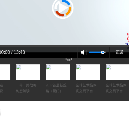
00:00 / 13:43
正常
在一
一带一路战略
2017首届新丝
全球艺术品保
全球艺术品保
设
构想解读
路（厦门）
真交易平台
真交易平台
张东林
2013首届中国
雅公
《月是故乡明
画学术高峰
——刘伯良