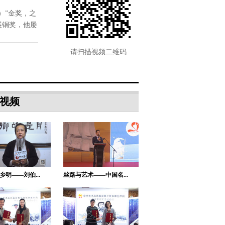
合—专...
）”金奖，之
展铜奖，他屡
厦门市博来雅工
一带一路战略
助残扬艺、爱
贸有限...
构想解读
心送春联
请扫描视频二维码
中国轻工珠宝首
饰中心...
腾讯“艺术+计划
视频
战略创...
湖南梅山黑茶股
份有限...
风向艺术空间：
彰显学...
乡明——刘伯...
丝路与艺术——中国名...
5