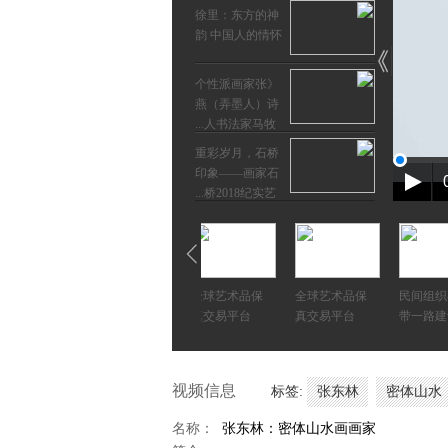
徐里：东方的神
韵 中国人的情怀
《个性派画家张
燕（弄墨人）诗
人书法家马牧...
重彩岁月，石桥
印象——画家石
桥2018纪实艺...
韩美林 | 结缘宜
兴四十年
《月是故乡明
雄艺术网与
丝路与艺术
全球艺术品保
全球艺术品保
民间组织
——刘伯良书法
峡两岸中
——中国名家
真交易平台
真交易平台
带一路建
展·人物专访》
陈东帆：半儒其
美
视频信息
标签:
张东林
密体山水
绍云
孙景浩
中国传统文化
师界弘
牛惠民
的守卫者—
名称：
张东林：密体山水画画家
名师荟——徐里