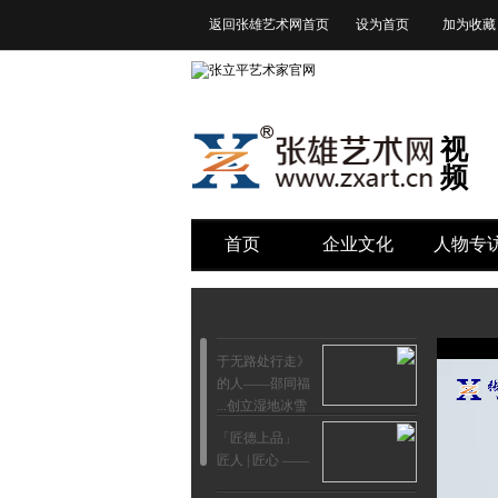
返回张雄艺术网首页
设为首页
加为收藏
视
频
首页
企业文化
人物专
《于无路处行走
的人——邵同福
创立湿地冰雪...
「匠德上品」
—— 匠人 | 匠心