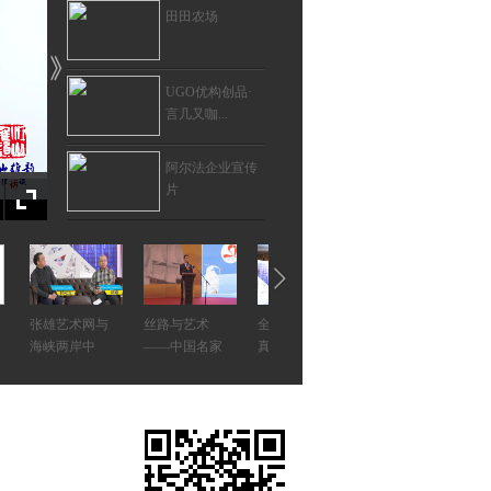
田田农场
UGO优构创品·
言几又咖...
阿尔法企业宣传
片
张雄艺术网与阿
里太太...
“石语股份香港上
张雄艺术网与
丝路与艺术
全球艺术品保
全球艺术品保
市启...
海峡两岸中
——中国名家
真交易平台
真交易平台
佳合智慧艺术中
心 - 北...
唐绍云
孙景浩
中国传统文化
师界弘
的守卫者—
建筑与艺术的结