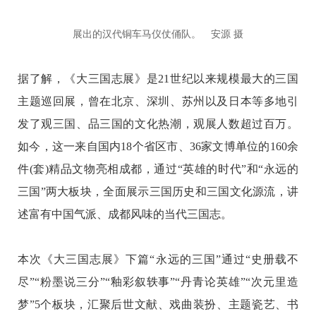
展出的汉代铜车马仪仗俑队。 安源 摄
据了解，《大三国志展》是21世纪以来规模最大的三国
主题巡回展，曾在北京、深圳、苏州以及日本等多地引
发了观三国、品三国的文化热潮，观展人数超过百万。
如今
，这一来自国内18个省区市、36家文博单位的160余
件(套)精品文物亮相成都，通过“英雄的时代”和“永远的
三国”两大板块，全面展示三国历史和三国文化源流，讲
述富有中国气派、成都风味的当代三国志。
本次《大三国志展》下篇“永远的三国”通过“史册载不
尽”“粉墨说三分”“釉彩叙轶事”“丹青论英雄”“次元里造
梦”5个板块，汇聚后世文献、戏曲装扮、主题瓷艺、书