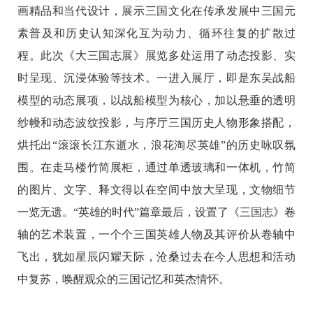
画精品和当代设计，展示三国文化在传承发展中三国元
素普及和历史认知深化互为动力、循环往复的扩散过
程。此次《大三国志展》展览多处运用了动态投影、实
时呈现、沉浸体验等技术。一进入展厅，即是东吴战船
模型的动态展项，以战船模型为核心，加以悬垂的透明
纱幔和动态波纹投影，与序厅三国历史人物形象搭配，
烘托出“滚滚长江东逝水，浪花淘尽英雄”的历史咏叹氛
围。在走马楼竹简展柜，通过单透玻璃和一体机，竹简
的图片、文字、释文得以在空间中放大呈现，文物细节
一览无遗。“英雄的时代”篇章最后，设置了《三国志》卷
轴的艺术装置，一个个三国英雄人物及其评价从卷轴中
飞出，犹如星辰闪耀天际，沧桑过去在今人思想和活动
中复苏，唤醒观众的三国记忆和英杰情怀。