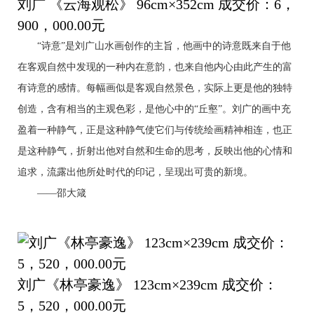
刘广 《云海观松》 96cm×352cm 成交价：6，
900，000.00元
“诗意”是刘广山水画创作的主旨，他画中的诗意既来自于他
在客观自然中发现的一种内在意韵，也来自他内心由此产生的富
有诗意的感情。每幅画似是客观自然景色，实际上更是他的独特
创造，含有相当的主观色彩，是他心中的“丘壑”。刘广的画中充
盈着一种静气，正是这种静气使它们与传统绘画精神相连，也正
是这种静气，折射出他对自然和生命的思考，反映出他的心情和
追求，流露出他所处时代的印记，呈现出可贵的新境。
——邵大箴
刘广《林亭豪逸》 123cm×239cm 成交价：
5，520，000.00元