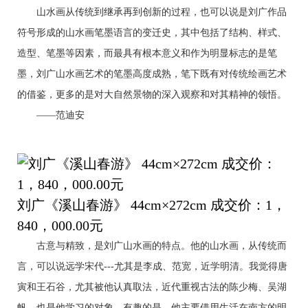
山水画从传统到继承再到创新的过程，也可以说是刘广作品
符号形成的山水画笔墨语言的变迁史，其中包括了结构、样式、
造型、笔墨等因素，而最具有根本意义和作为明显标志的是笔
墨，刘广山水画艺术的笔墨高度成熟，笔下既有对传统绘画艺术
的借鉴，更多的是对大自然景物的深入观察和对其精神的领悟。
——范迪安
刘广《溪山春游》 44cm×272cm 成交价：1，
840，000.00元
古意与精致，是刘广山水画的特点。他的山水画，从传统而
言，可以说远学宋代---尤其是李成、范宽，近学明清。我觉得唐
寅和王石谷，尤其被他认真取法，近代重视古法的陈少梅、吴湖
帆，也是他学习的对象。有趣的是，他主要借用生活在南方的明