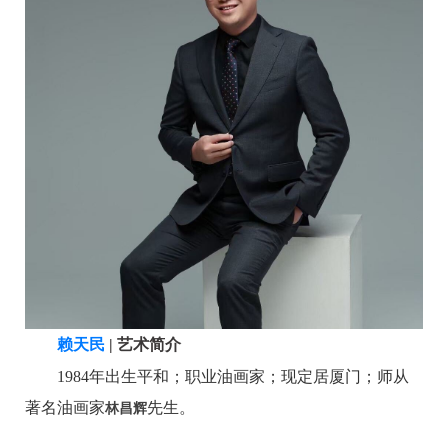
赖天民
|
艺术简介
1984
年出生平和；
职业油画家；
现定居厦门；
师从
著名油画家
先生。
林昌辉