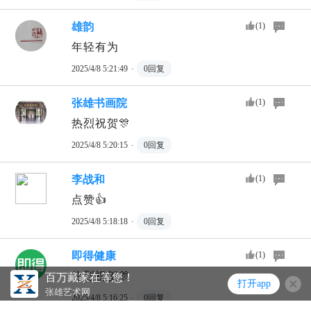
雄韵
(
1
)
年轻有为
2025/4/8 5:21:49
·
0
回复
张雄书画院
(
1
)
热烈祝贺🎊
2025/4/8 5:20:15
·
0
回复
李战和
(
1
)
点赞👍
2025/4/8 5:18:18
·
0
回复
即得健康
(
1
)
热烈祝贺🎊
百万藏家在等您！
打开app
张雄艺术网
2025/4/8 5:16:25
·
0
回复