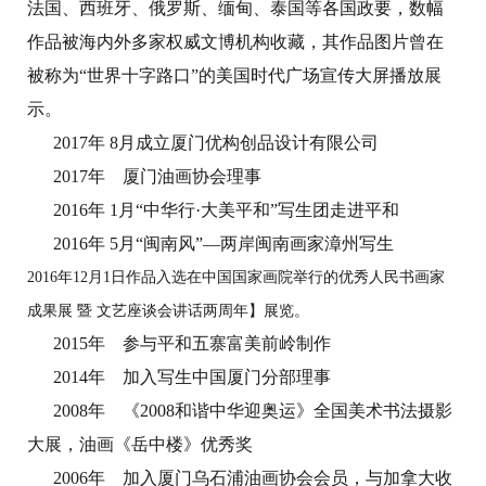
法国、西班牙、俄罗斯、缅甸、泰国等各国政要，数幅
作品被海内外多家权威文博机构收藏，其作品图片曾在
被称为“世界十字路口”的美国时代广场宣传大屏播放展
示。
2017年 8月成立厦门优构创品设计有限公司
2017年 厦门油画协会理事
2016年 1月“中华行·大美平和”写生团走进平和
2016年 5月“闽南风”—两岸闽南画家漳州写生
2016年12月1日作品入选在中国国家画院举行的优秀人民书画家
成果展 暨 文艺座谈会讲话两周年】展览。
2015年 参与平和五寨富美前岭制作
2014年 加入写生中国厦门分部理事
2008年 《2008和谐中华迎奥运》全国美术书法摄影
大展，油画《岳中楼》优秀奖
2006年 加入厦门乌石浦油画协会会员，与加拿大收