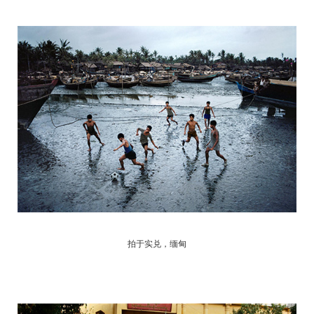
拍于实兑，缅甸